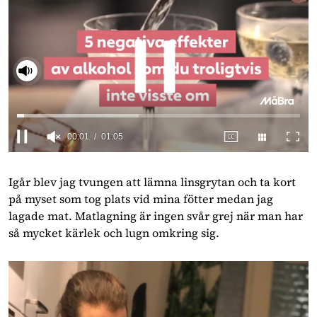
Slå på ljud
00:04
01:05
0
seconds
of
Igår blev jag tvungen att lämna linsgrytan och ta kort
1
på myset som tog plats vid mina fötter medan jag
minute,
5
lagade mat. Matlagning är ingen svår grej när man har
seconds
så mycket kärlek och lugn omkring sig.