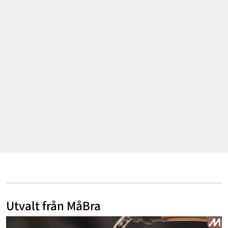
Mode & skönhet
Resor
Feelgood
Motherhood
Bloggar
Mer
Utvalt från MåBra