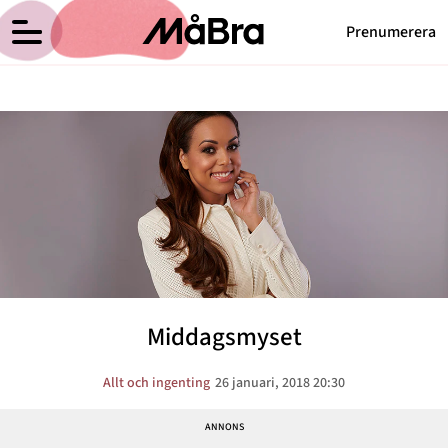
Prenumerera
Elaine Eksvärds blogg
Meny
Hälsa
Träning
Medicin
Hem
Arkiv
Psykologi
Om Elaine
Mina Böcker
Vikt
Kategorier
Kontakt
Relationer
Middagsmyset
Nyttig mat
Senaste nytt
Allt och ingenting
26 januari, 2018 20:30
MåBra TV
Reportage