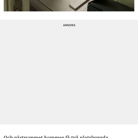
Och gästrummet kommer få två platsbyggda